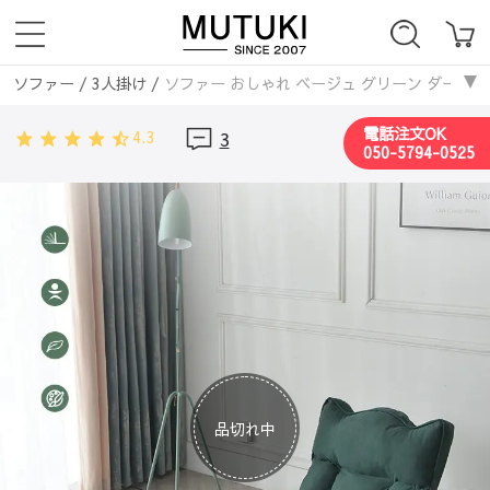
ソファー
/
3人掛け
/
ソファー おしゃれ ベージュ グリーン ダークイエロー
ソファー
/
ファブリックソファ
/
ソファー おしゃれ ベージュ グリーン 
電話注文OK
4.3
3
050-5794-0525
品切れ中