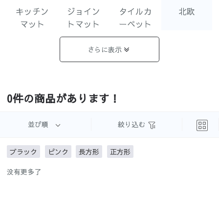
キッチン
ジョイン
タイルカ
北欧
マット
トマット
ーペット
さらに表示
ペルシ
モダン
ヴィンテ
シンプル
0件の商品があります！
ャ・エス
ージ
ニック
並び順
絞り込む
ブラック
ピンク
長方形
正方形
ナチュラ
油絵
水彩
手書きイ
没有更多了
ル
ラスト