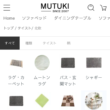
Home
ソファベッド
ダイニングテーブル
ソフ
トップ
/
テイスト
/
北欧
すべて
種類
テイスト
柄
ラグ・カ
ムートン
バス・玄
シャギー
ーペット
ラグ
関マット