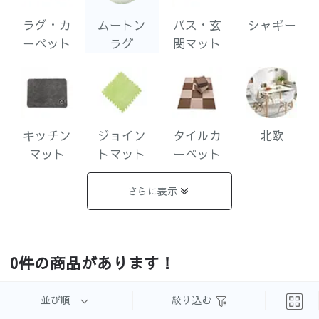
ラグ・カ
ムートン
バス・玄
シャギー
ーペット
ラグ
関マット
キッチン
ジョイン
タイルカ
北欧
マット
トマット
ーペット
さらに表示
ペルシ
モダン
ヴィンテ
シンプル
0件の商品があります！
ャ・エス
ージ
ニック
並び順
絞り込む