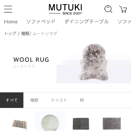
Home
ソファベッド
ダイニングテーブル
ソフ
トップ
/
種類
/
ムートンラグ
すべて
種類
テイスト
柄