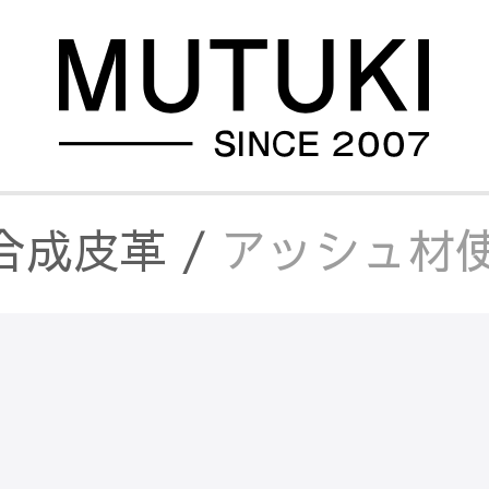
合成皮革
/
アッシュ材使
合皮ソファ
/
アッシュ材
ー・合成皮革
/
アッシュ