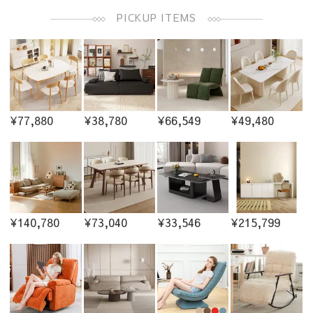
PICKUP ITEMS
¥77,880
¥38,780
¥66,549
¥49,480
¥140,780
¥73,040
¥33,546
¥215,799