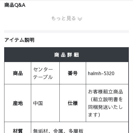
商品Q&A
もっと見る
アイテム説明
商 品 詳 細
センター
商品
番号
halmh-5320
テーブル
お客様組立商品
（組立説明書を
産地
中国
仕様
同梱発送いたし
ます）
材質
無垢材、金属、多層板