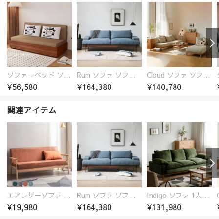
ソファーベッド ソファベッド 2人 3人掛け 「幅100～180cm」ソファー ソファーベッド 1人掛け 2人掛け 3人掛け 収納付き 北欧 コンパクト-fsx-1005
Rum ソファ ソファー おしゃれ 1人掛け～4人掛け ウォールナットorオーク材フレーム 西海岸風 肘掛
Cloud ソファ ソファーおしゃれ 1人掛け～3人掛け チェリー材フレーム 木製 北欧 おしゃれ 5カラー 自由レイアウト
¥56,580
¥164,380
¥140,780
関連アイテム
エアレザーソファ おしゃれ 無地 1人用 二人掛け 3人掛け
Rum ソファ ソファー おしゃれ 1人掛け～4人掛け ウォールナットorオーク材フレーム 西海岸風 肘掛
Indigo ソファ 1人掛け～3人掛け オットマン カウチ チェリー材フレーム
¥19,980
¥164,380
¥131,980