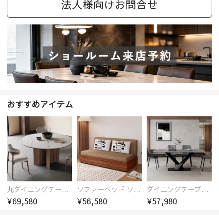
法人様向けお問合せ
おすすめアイテム
丸ダイニングテーブル セラミック天板 耐熱 キズに強い 丸型 北欧 無垢材 円卓 円型
ソファーベッド ソファベッド 2人 3人掛け 「幅100～180cm」ソファー ソファーベッド 1人掛け 2人掛け 3人掛け 収納付き 北欧 コンパクト-fsx-1005
ダイニングテーブル おしゃれ セラミック天板 大理石柄 食卓 4人用 4人 6人 140cm 160cm 180cm 耐久性 耐熱 食事テーブル
¥69,580
¥56,580
¥57,980