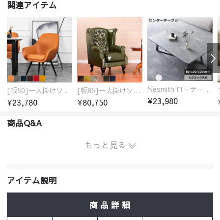
関連アイテム
Nesmith ローテーブル センターテーブル セラミック天板
[幅50]一人掛けソファ 高級合成皮革 コンパクト
[幅85]一人掛けソファ 多種類生地 高級感
¥23,980
¥23,780
¥80,750
商品Q&A
もっと見る
アイテム説明
商 品 詳 細