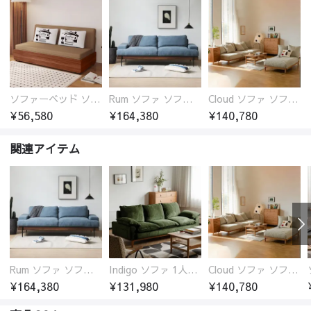
ソファーベッド ソファベッド 2人 3人掛け 「幅100～180cm」ソファー ソファーベッド 1人掛け 2人掛け 3人掛け 収納付き 北欧 コンパクト-fsx-1005
Rum ソファ ソファー おしゃれ 1人掛け～4人掛け ウォールナットorオーク材フレーム 西海岸風 肘掛
Cloud ソファ ソファーおしゃれ 1人掛け～3人掛け チェリー材フレーム 木製 北欧 おしゃれ 5カラー 自由レイアウト
¥56,580
¥164,380
¥140,780
関連アイテム
Rum ソファ ソファー おしゃれ 1人掛け～4人掛け ウォールナットorオーク材フレーム 西海岸風 肘掛
Indigo ソファ 1人掛け～3人掛け オットマン カウチ チェリー材フレーム
Cloud ソファ ソファーおしゃれ 1人掛け～3人掛け チェリー材フレーム 木製 北欧 おしゃれ 5カラー 自由レイアウト
¥164,380
¥131,980
¥140,780