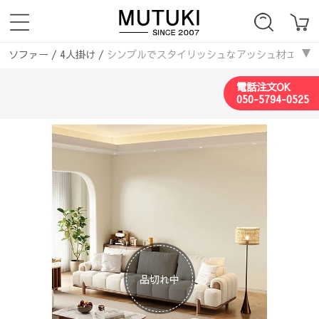
ソファー
/
4人掛け
/
シンプルでスタイリッシュなアッシュ材エアレザーソ
ソファベッド
/
4人掛け
/
シンプルでスタイリッシュなアッシュ材エアレザ
電話注文OK
050-5794-0525
品切れ中