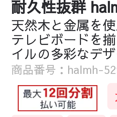
耐久性抜群 halmh
天然木と金属を使
テレビボードを揃
イルの多彩なデザ
商品番号：halmh-5299