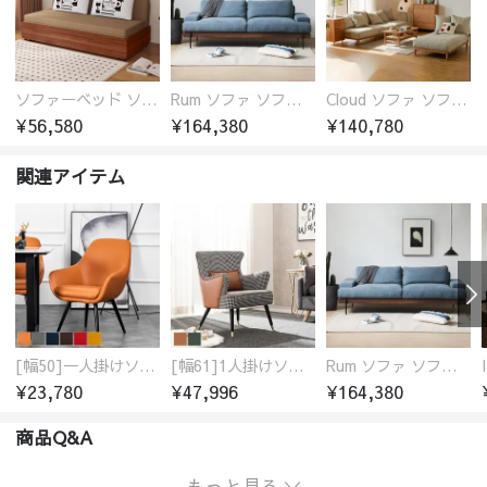
ソファーベッド ソファベッド 2人 3人掛け 「幅100～180cm」ソファー ソファーベッド 1人掛け 2人掛け 3人掛け 収納付き 北欧 コンパクト-fsx-1005
Rum ソファ ソファー おしゃれ 1人掛け～4人掛け ウォールナットorオーク材フレーム 西海岸風 肘掛
Cloud ソファ ソファーおしゃれ 1人掛け～3人掛け チェリー材フレーム 木製 北欧 おしゃれ 5カラー 自由レイアウト
¥56,580
¥164,380
¥140,780
関連アイテム
[幅50]一人掛けソファ 高級合成皮革 コンパクト
[幅61]1人掛けソファ アンティーク調 パーソナルチェア
Rum ソファ ソファー おしゃれ 1人掛け～4人掛け ウォールナットorオーク材フレーム 西海岸風 肘掛
¥23,780
¥47,996
¥164,380
商品Q&A
もっと見る