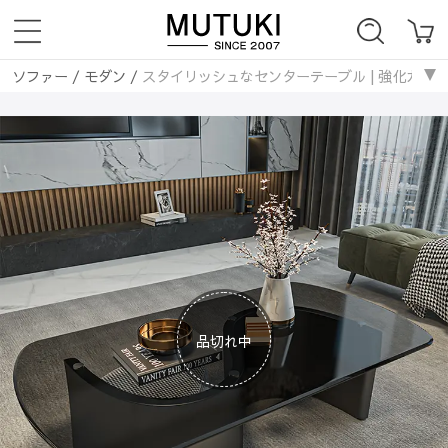
ソファー
/
モダン
/
スタイリッシュなセンターテーブル | 強化ガラスと綿
品切れ中