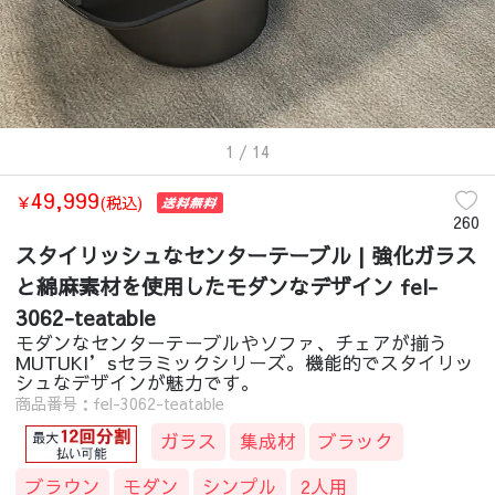
1
/ 14
49,999
￥
(税込)
260
スタイリッシュなセンターテーブル | 強化ガラス
と綿麻素材を使用したモダンなデザイン fel-
3062-teatable
モダンなセンターテーブルやソファ、チェアが揃う
MUTUKI’sセラミックシリーズ。機能的でスタイリッ
シュなデザインが魅力です。
商品番号：fel-3062-teatable
ガラス
集成材
ブラック
ブラウン
モダン
シンプル
2人用