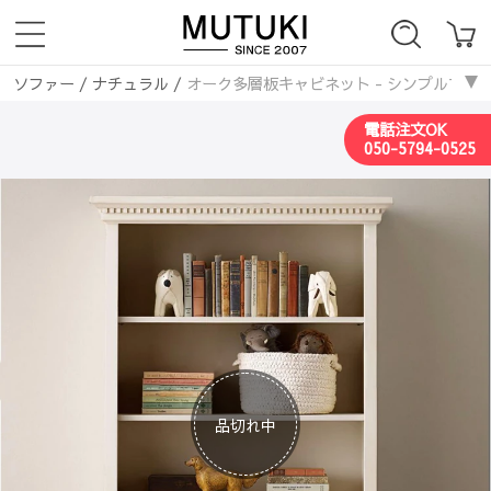
ソファー
/
ナチュラル
/
オーク多層板キャビネット - シンプルでスタイリッ
電話注文OK
050-5794-0525
品切れ中