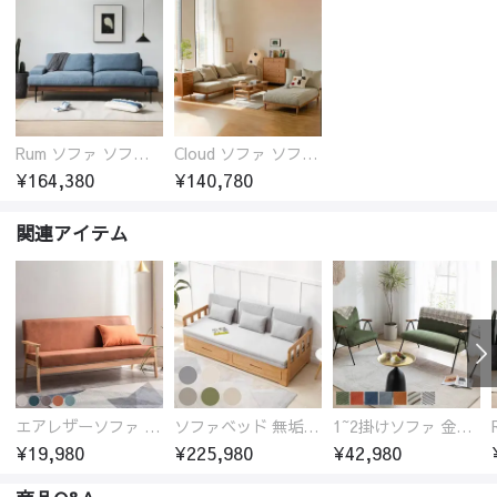
Rum ソファ ソファー おしゃれ 1人掛け～4人掛け ウォールナットorオーク材フレーム 西海岸風 肘掛
Cloud ソファ ソファーおしゃれ 1人掛け～3人掛け チェリー材フレーム 木製 北欧 おしゃれ 5カラー 自由レイアウト
¥164,380
¥140,780
関連アイテム
エアレザーソファ おしゃれ 無地 1人用 二人掛け 3人掛け
ソファベッド 無垢材フレーム
1~2掛けソファ 金属フレーム 高反発ウレタン
¥19,980
¥225,980
¥42,980