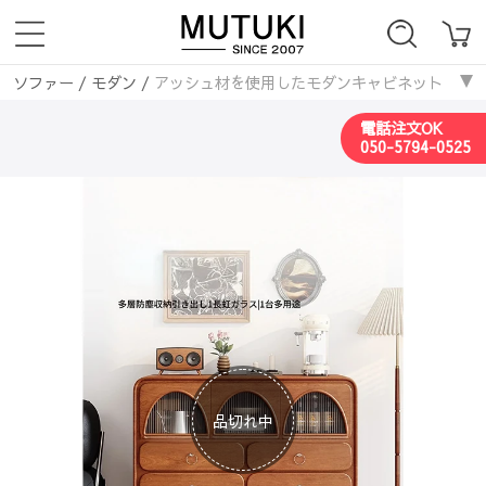
ソファー
/
モダン
/
アッシュ材を使用したモダンキャビネット | ステン
電話注文OK
050-5794-0525
品切れ中