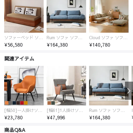
ソファーベッド ソファベッド 2人 3人掛け 「幅100～180cm」ソファー ソファーベッド 1人掛け 2人掛け 3人掛け 収納付き 北欧 コンパクト-fsx-1005
Rum ソファ ソファー おしゃれ 1人掛け～4人掛け ウォールナットorオーク材フレーム 西海岸風 肘掛
Cloud ソファ ソファーおしゃれ 1人掛け～3人掛け チェリー材フレーム 木製 北欧 おしゃれ 5カラー 自由レイアウト
¥56,580
¥164,380
¥140,780
関連アイテム
[幅50]一人掛けソファ 高級合成皮革 コンパクト
[幅61]1人掛けソファ アンティーク調 パーソナルチェア
Rum ソファ ソファー おしゃれ 1人掛け～4人掛け ウォールナットorオーク材フレーム 西海岸風 肘掛
¥23,780
¥47,996
¥164,380
商品Q&A