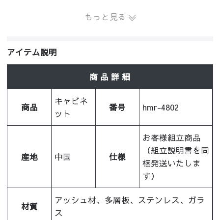
もっと見る
アイテム説明
商 品 詳 細
キャビネ
商品
番号
hmr-4802
ット
お客様組立商品
（組立説明書を同
産地
中国
仕様
梱発送いたしま
す）
アッシュ材、多層板、ステンレス、ガラ
材質
ス