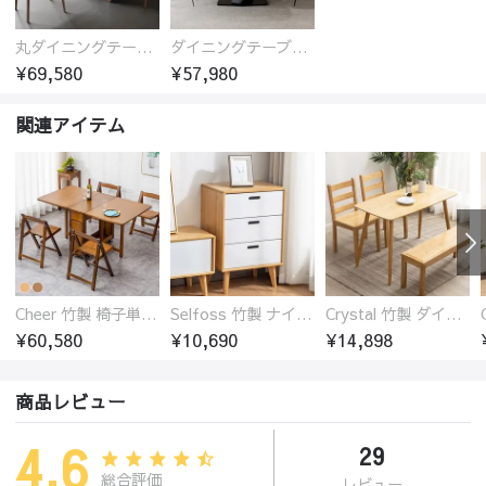
丸ダイニングテーブル セラミック天板 耐熱 キズに強い 丸型 北欧 無垢材 円卓 円型
ダイニングテーブル おしゃれ セラミック天板 大理石柄 食卓 4人用 4人 6人 140cm 160cm 180cm 耐久性 耐熱 食事テーブル
¥69,580
¥57,980
関連アイテム
Cheer 竹製 椅子単品 バタフライテーブル 折りたたみダイニングテーブル単品 椅子セット 伸縮
Selfoss 竹製 ナイトテーブル
Crystal 竹製 ダイニングテーブル
¥60,580
¥10,690
¥14,898
商品レビュー
4.6
29
総合評価
レビュー