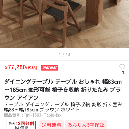
1
/ 13
77,280
￥
(税込)
13
ダイニングテーブル テーブル おしゃれ 幅83cm
～185cm 変形可能 椅子を収納 折りたたみ ブラ
ウン アイアン
テーブル ダイニングテーブル 椅子収納 変形 折り畳み
幅83～幅185cm ブラウン ホワイト
商品番号：fjnl-1583-Table-lsx
送料無料
あんしん5年保証