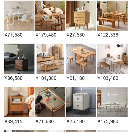
¥77,580
¥179,480
¥27,580
¥122,336
¥96,580
¥101,080
¥91,180
¥103,480
¥39,415
¥71,680
¥25,180
¥175,980