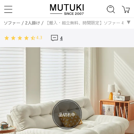
ソファー
/
2人掛け
/
【搬入・組立無料、時間限定】ソファー 4人掛け 幅2
ソファー
/
レザー・合皮ソファ
/
【搬入・組立無料、時間限定】ソファー 
4.3
4
品切れ中