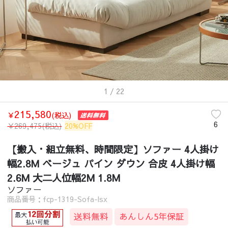
1
/ 22
215,580
￥
(税込)
6
￥
269,475
(税込)
20%OFF
【搬入・組立無料、時間限定】ソファー 4人掛け
幅2.8M ベージュ パイン ダウン 合皮 4人掛け幅
2.6M 大二人位幅2M 1.8M
ソファー
商品番号：fcp-1319-Sofa-lsx
送料無料
あんしん5年保証