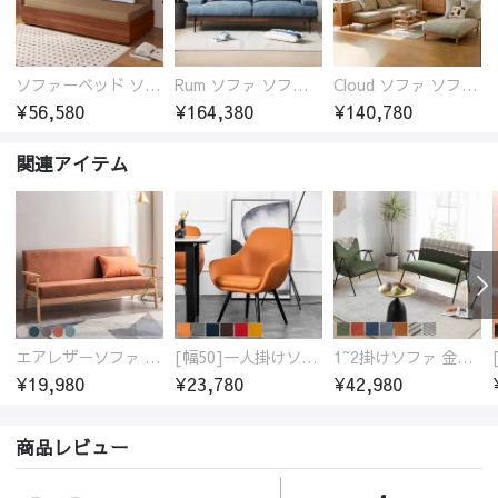
ソファーベッド ソファベッド 2人 3人掛け 「幅100～180cm」ソファー ソファーベッド 1人掛け 2人掛け 3人掛け 収納付き 北欧 コンパクト-fsx-1005
Rum ソファ ソファー おしゃれ 1人掛け～4人掛け ウォールナットorオーク材フレーム 西海岸風 肘掛
Cloud ソファ ソファーおしゃれ 1人掛け～3人掛け チェリー材フレーム 木製 北欧 おしゃれ 5カラー 自由レイアウト
¥56,580
¥164,380
¥140,780
関連アイテム
エアレザーソファ おしゃれ 無地 1人用 二人掛け 3人掛け
[幅50]一人掛けソファ 高級合成皮革 コンパクト
1~2掛けソファ 金属フレーム 高反発ウレタン
¥19,980
¥23,780
¥42,980
商品レビュー