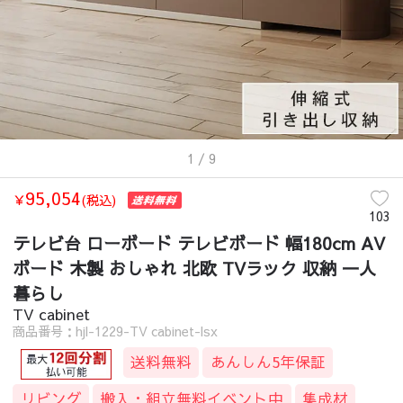
1
/ 9
95,054
￥
(税込)
103
テレビ台 ローボード テレビボード 幅180cm AV
ボード 木製 おしゃれ 北欧 TVラック 収納 一人
暮らし
TV cabinet
商品番号：hjl-1229-TV cabinet-lsx
送料無料
あんしん5年保証
リビング
搬入・組立無料イベント中
集成材