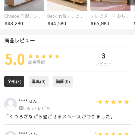
Chasoe 竹製テレビ台 ローボード
Beck 竹製テレビ台 ローボード 開放的
テレビボード おしゃれ ローボード 楠竹 幅100 幅120 幅140 幅160 ナチュラル 天然素材 北欧風 リビング収納 TV台 一人暮らし ファミリー対応 zt-548
¥48,280
¥44,580
¥65,980
商品レビュー
5.0
3
総合評価
レビュー
全部(3)
写真(0)
動画(0)
5
***** さん
幅1.8ｍテレビ台
「くつろぎながら過ごせるスペースができました。」
5
***** さん