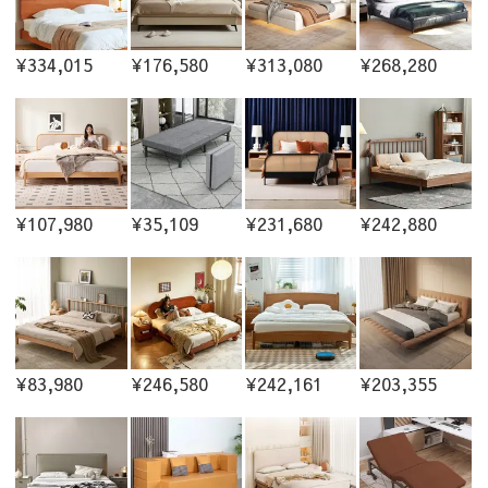
¥334,015
¥176,580
¥313,080
¥268,280
¥107,980
¥35,109
¥231,680
¥242,880
¥83,980
¥246,580
¥242,161
¥203,355