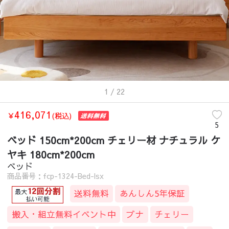
1
/ 22
416,071
￥
(税込)
5
ベッド 150cm*200cm チェリー材 ナチュラル ケ
ヤキ 180cm*200cm
ベッド
商品番号：fcp-1324-Bed-lsx
送料無料
あんしん5年保証
搬入・組立無料イベント中
ブナ
チェリー