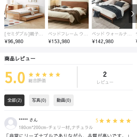
[セミダブル]親子ベッド 木製 ブナ材 無垢材100%
ベッドフレーム ウォールナット無垢材 高品質塗装
ベッド ウォールナットフレーム 通気性 ベッドフレーム すのこ ベッド 木製 ダブル おしゃれ 150*200cm 180*200cm スノコベッド
¥96,980
¥153,980
¥142,980
商品レビュー
5.0
2
総合評価
レビュー
全部(2)
写真(0)
動画(0)
5
***** さん
180cm*200cm-チェリー材,ナチュラル
「非常にリーズナブルでありながら、品質が高いです。」