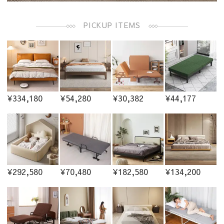
PICKUP ITEMS
¥334,180
¥54,280
¥30,382
¥44,177
¥292,580
¥70,480
¥182,580
¥134,200