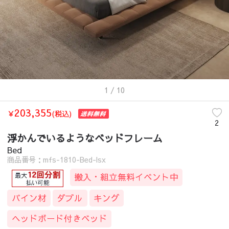
1
/ 10
203,355
￥
(税込)
2
浮かんでいるようなベッドフレーム
Bed
商品番号：mfs-1810-Bed-lsx
搬入・組立無料イベント中
パイン材
ダブル
キング
ヘッドボード付きベッド