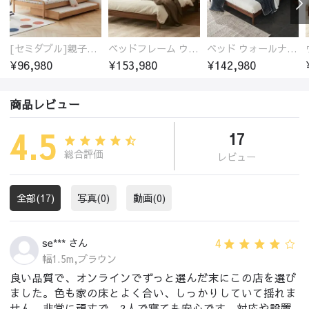
[セミダブル]親子ベッド 木製 ブナ材 無垢材100%
ベッドフレーム ウォールナット無垢材 高品質塗装
ベッド ウォールナットフレーム 通気性 ベッドフレーム すのこ ベッド 木製 ダブル おしゃれ 150*200cm 180*200cm スノコベッド
¥96,980
¥153,980
¥142,980
商品レビュー
4.5
17
総合評価
レビュー
全部(17)
写真(0)
動画(0)
4
se*** さん
幅1.5m,ブラウン
良い品質で、オンラインでずっと選んだ末にこの店を選び
ました。色も家の床とよく合い、しっかりしていて揺れま
せん。非常に頑丈で、2人で寝ても安心です。対応や設置