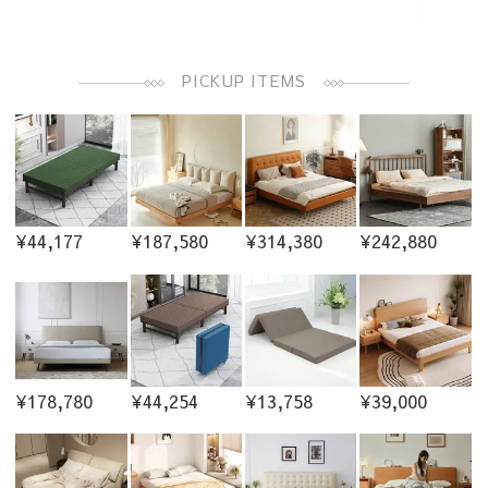
PICKUP ITEMS
¥44,177
¥187,580
¥314,380
¥242,880
¥178,780
¥44,254
¥13,758
¥39,000