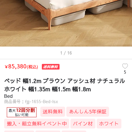
1
/ 16
85,380
￥
(税込)
5
ベッド 幅1.2m ブラウン アッシュ材 ナチュラル
ホワイト 幅1.35m 幅1.5m 幅1.8m
Bed
商品番号：fjjj-1655-Bed-lsx
送料無料
あんしん5年保証
搬入・組立無料イベント中
パイン材
ホワイト