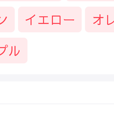
ン
イエロー
オ
プル