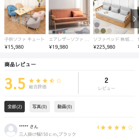
子供ソファ キュート
エアレザーソファ おしゃれ 無地 1人用 二人掛け 3人掛け
ソファベッド 無垢材フレーム
¥15,980
¥19,980
¥225,980
商品レビュー
3.5
2
総合評価
レビュー
全部(2)
写真(0)
動画(0)
4
***** さん
三人掛け幅150ｃｍ,ブラック