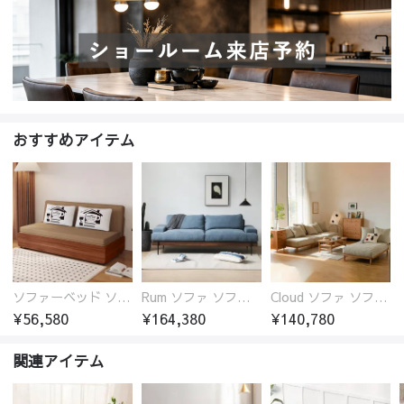
おすすめアイテム
ソファーベッド ソファベッド 2人 3人掛け 「幅100～180cm」ソファー ソファーベッド 1人掛け 2人掛け 3人掛け 収納付き 北欧 コンパクト-fsx-1005
Rum ソファ ソファー おしゃれ 1人掛け～4人掛け ウォールナットorオーク材フレーム 西海岸風 肘掛
Cloud ソファ ソファーおしゃれ 1人掛け～3人掛け チェリー材フレーム 木製 北欧 おしゃれ 5カラー 自由レイアウト
¥56,580
¥164,380
¥140,780
関連アイテム