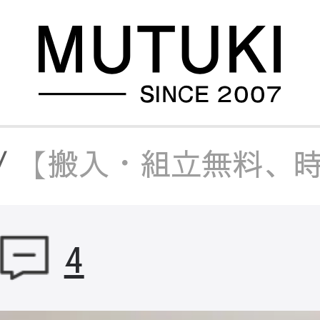
/
【搬入・組立無料、時
ミック天板
/
【搬入・組
4