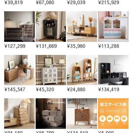
¥39,819
¥67,080
¥29,039
¥215,929
¥127,299
¥131,669
¥35,980
¥113,288
¥145,547
¥45,320
¥24,880
¥134,419
¥94,180
¥56,799
¥124,519
¥5,000