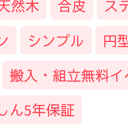
天然木
合皮
ス
ン
シンプル
円
搬入・組立無料イ
しん5年保証