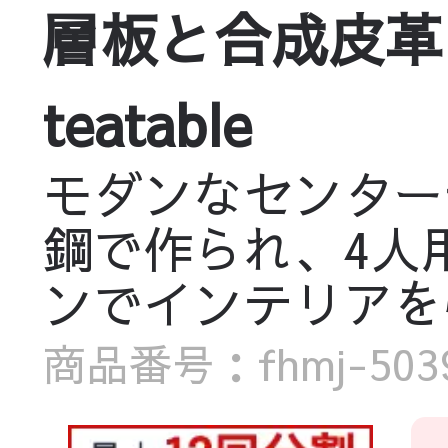
層板と合成皮革の高
teatable
モダンなセンター
鋼で作られ、4人
ンでインテリアを
商品番号：fhmj-5039-