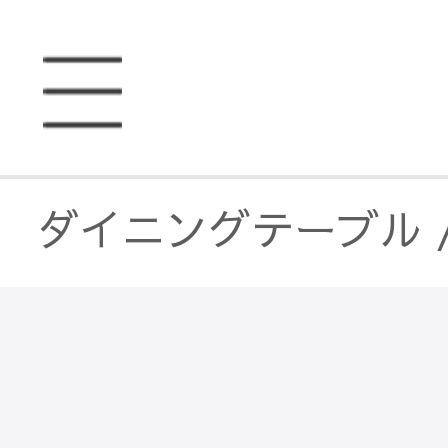
ダイニングテーブル
ソファー
/
無垢材フ
ソファー
/
無垢材フ