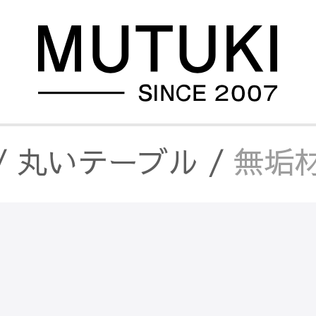
/
丸いテーブル
/
無垢材
レーム
/
無垢材とステンレ
レーム
/
無垢材とステンレ