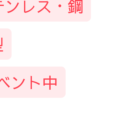
テンレス・鋼
型
ベント中