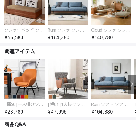
ソファーベッド ソファベッド 2人 3人掛け 「幅100～180cm」ソファー ソファーベッド 1人掛け 2人掛け 3人掛け 収納付き 北欧 コンパクト-fsx-1005
Rum ソファ ソファー おしゃれ 1人掛け～4人掛け ウォールナットorオーク材フレーム 西海岸風 肘掛
Cloud ソファ ソファーおしゃれ 1人掛け～3人掛け チェリー材フレーム 木製 北欧 おしゃれ 5カラー 自由レイアウト
¥56,580
¥164,380
¥140,780
関連アイテム
[幅50]一人掛けソファ 高級合成皮革 コンパクト
[幅61]1人掛けソファ アンティーク調 パーソナルチェア
Rum ソファ ソファー おしゃれ 1人掛け～4人掛け ウォールナットorオーク材フレーム 西海岸風 肘掛
¥23,780
¥47,996
¥164,380
商品Q&A