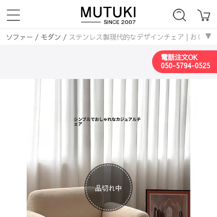
ソファー
/
モダン
/
ステンレス製現代的なデザインチェア | おしゃれなリビ
電話注文OK
050-5794-0525
品切れ中