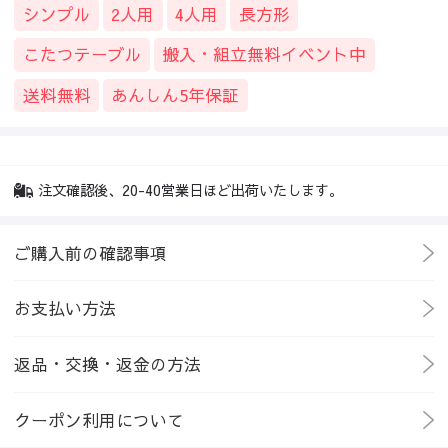
ソファー
/
ファブリックソファ
/
モダンセンターテーブル | シンプルデ
シンプル
2人用
4人用
長方形
ソファー
/
レザー・合皮ソファ
/
モダンセンターテーブル | シンプルデ
こたつテーブル
搬入・組立無料イベント中
ソファー
/
コーデュロイ
/
モダンセンターテーブル | シンプルデザインと
ソファー
/
ヴィンテージ
/
モダンセンターテーブル | シンプルデザインと
送料無料
あんしん5年保証
ソファー
/
カントリー
/
モダンセンターテーブル | シンプルデザインと収
ソファー
/
北欧
/
モダンセンターテーブル | シンプルデザインと収納力抜群
ソファー
/
韓国風
/
モダンセンターテーブル | シンプルデザインと収納力抜
注文確認後、20-40営業日ほど出荷いたします。
ソファー
/
ライトリュクス
/
モダンセンターテーブル | シンプルデザイン
ソファー
/
ゴージャス
/
モダンセンターテーブル | シンプルデザインと収
ソファー
/
ナチュラル
/
モダンセンターテーブル | シンプルデザインと収
ご購入前の確認事項
収納家具
/
テレビ台・テレビボード
/
モダンセンターテーブル | シンプ
収納家具
/
キャビネット・サイドボード
/
モダンセンターテーブル | 
お支払い方法
ローテーブル・センターテーブル
/
木製
/
モダンセンターテーブル | 
ローテーブル・センターテーブル
/
長方形
/
モダンセンターテーブル |
返品・交換・返金の方法
クーポン利用について