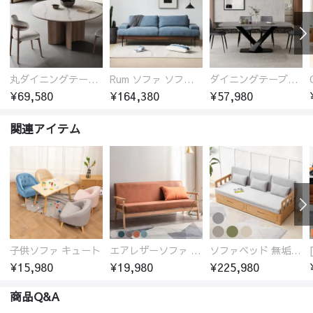
丸ダイニングテーブル セラミック天板 耐熱 キズに強い 丸型 北欧 無垢材 円卓 円型
Rum ソファ ソファー おしゃれ 1人掛け～4人掛け ウォールナットorオーク材フレーム 西海岸風 肘掛
ダイニングテーブル おしゃれ セラミック天板 大理石柄 食卓 4人用 4人 6人 140cm 160cm 180cm 耐久性 耐熱 食事テーブル
¥69,580
¥164,380
¥57,980
関連アイテム
子供ソファ キュート
エアレザーソファ おしゃれ 無地 1人用 二人掛け 3人掛け
ソファベッド 無垢材フレーム
¥15,980
¥19,980
¥225,980
商品Q&A