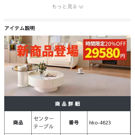
もっと見る
アイテム説明
商 品 詳 細
センター
商品
番号
hko-4623
テーブル