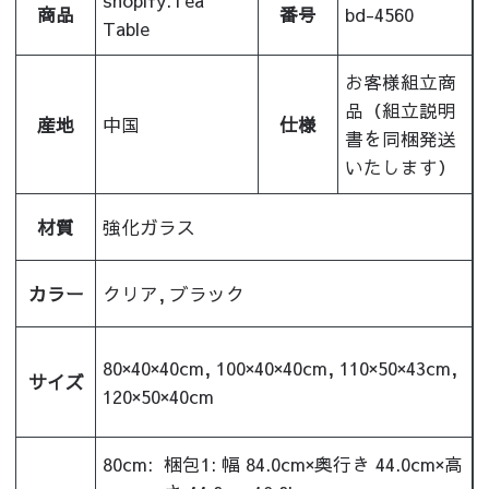
商品
番号
bd-4560
Table
お客様組立商
品（組立説明
産地
中国
仕様
書を同梱発送
いたします）
材質
強化ガラス
カラー
クリア, ブラック
80×40×40cm, 100×40×40cm, 110×50×43cm,
サイズ
120×50×40cm
80cm:
梱包1: 幅 84.0cm×奥行き 44.0cm×高