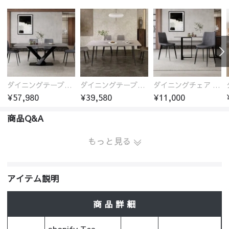
ダイニングテーブル おしゃれ セラミック天板 大理石柄 食卓 4人用 4人 6人 140cm 160cm 180cm 耐久性 耐熱 食事テーブル
ダイニングテーブル セラミック テーブル 食卓 6人掛け 4人掛け 大理石調 幅140cm 幅160cm 幅180cm モダン 北欧 傷 汚れに強い
ダイニングチェア セット チェア おしゃれ 北欧 イス 椅子 ダイニング用 食卓椅子 パーソナルチェア ダイニング椅子 グレー フェイクレザー
¥57,980
¥39,580
¥11,000
商品Q&A
もっと見る
アイテム説明
商 品 詳 細
shopify.Tea