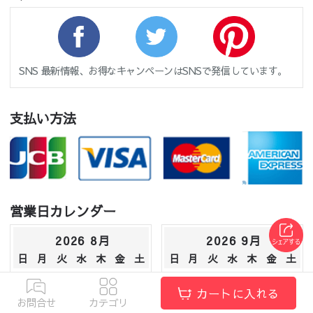
SNS 最新情報、お得なキャンペーンはSNSで発信しています。
支払い方法
営業日カレンダー
2026 8月
2026 9月
日
月
火
水
木
金
土
日
月
火
水
木
金
土
1
1
2
3
4
5
カートに入れる
2
3
4
5
6
7
8
6
7
8
9
10
11
12
お問合せ
カテゴリ