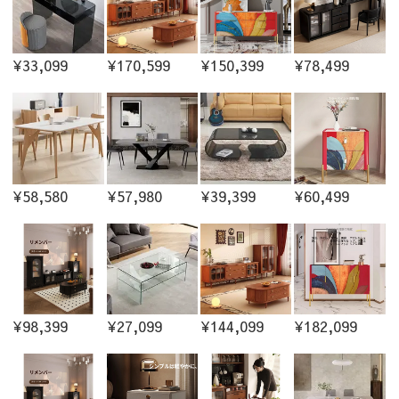
¥33,099
¥170,599
¥150,399
¥78,499
¥58,580
¥57,980
¥39,399
¥60,499
¥98,399
¥27,099
¥144,099
¥182,099