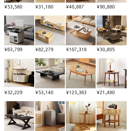
¥53,580
¥31,180
¥40,887
¥90,880
¥63,799
¥82,279
¥107,318
¥30,805
¥32,229
¥53,140
¥123,363
¥21,480