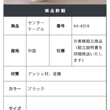
商 品 詳 細
センター
商品
番号
fif-4519
テーブル
お客様組立商品
（組立説明書を
産地
中国
仕様
同梱発送いたし
ます）
材質
アッシュ材、金属
カラー
ブラック
サイズ