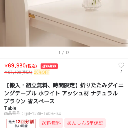
1
/ 13
69,980
￥
(税込)
7
￥
87,480
(税込)
20%OFF
【搬入・組立無料、時間限定】折りたたみダイニ
ングテーブル ホワイト アッシュ材 ナチュラル
ブラウン 省スペース
Table
商品番号：fjnl-1589-Table-lsx
送料無料
あんしん5年保証