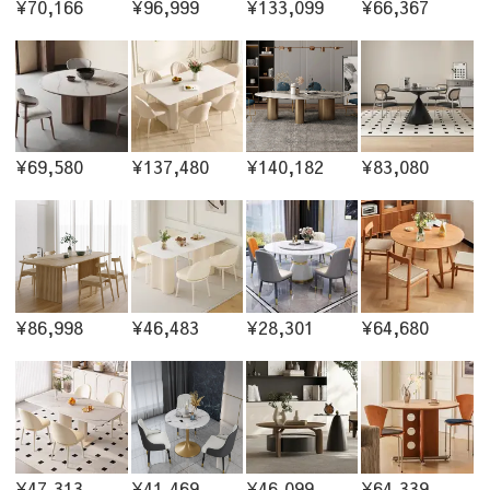
¥70,166
¥96,999
¥133,099
¥66,367
¥69,580
¥137,480
¥140,182
¥83,080
¥86,998
¥46,483
¥28,301
¥64,680
¥47,313
¥41,469
¥46,099
¥64,339