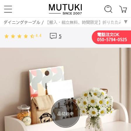
ダイニングテーブル
/
【搬入・組立無料、時間限定】折りたたみダイニ
電話注文OK
4.4
5
050-5794-0525
品切れ中