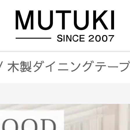
/
木製ダイニングテー
/
カーブ型
/
無垢材ダイ
/
伸縮式
/
無垢材ダイニ