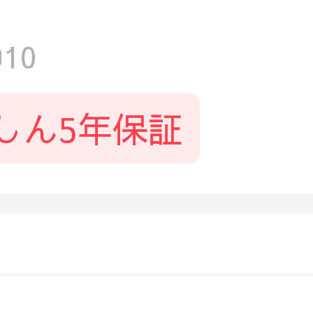
10
しん5年保証