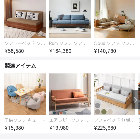
ソファーベッド ソファベッド 2人 3人掛け 「幅100～180cm」ソファー ソファーベッド 1人掛け 2人掛け 3人掛け 収納付き 北欧 コンパクト-fsx-1005
Rum ソファ ソファー おしゃれ 1人掛け～4人掛け ウォールナットorオーク材フレーム 西海岸風 肘掛
Cloud ソファ ソファーおしゃれ 1人掛け～3人掛け チェリー材フレーム 木製 北欧 おしゃれ 5カラー 自由レイアウト
¥56,580
¥164,380
¥140,780
関連アイテム
子供ソファ キュート
エアレザーソファ おしゃれ 無地 1人用 二人掛け 3人掛け
ソファベッド 無垢材フレーム
¥15,980
¥19,980
¥225,980