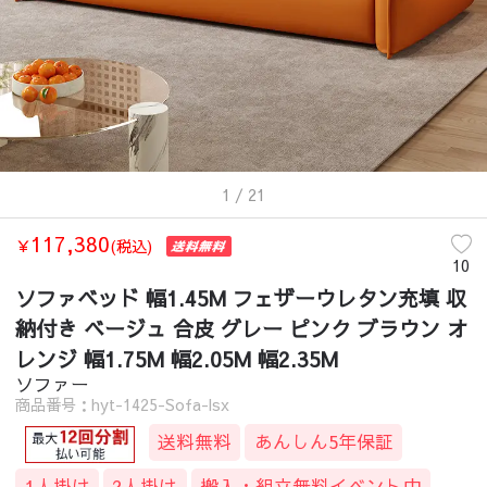
ソファベッド
/
サイズ
/
ソファベッド 幅1.45M フェザーウレタン充填 
ソファベッド
/
素材
/
ソファベッド 幅1.45M フェザーウレタン充填 収
ソファベッド
/
レザー・合成皮革
/
ソファベッド 幅1.45M フェザーウ
1
/ 21
117,380
￥
(税込)
10
ソファベッド 幅1.45M フェザーウレタン充填 収
納付き ベージュ 合皮 グレー ピンク ブラウン オ
レンジ 幅1.75M 幅2.05M 幅2.35M
ソファー
商品番号：hyt-1425-Sofa-lsx
送料無料
あんしん5年保証
1人掛け
2人掛け
搬入・組立無料イベント中