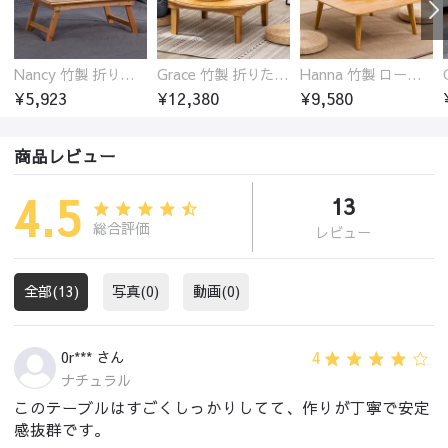
Nancy 竹製 折りたたみ式ローテーブル センターテーブル
Grace 竹製 折りたたみ式ローテーブル センターテーブル センターテーブル 円型
Hanna 竹製 ローテーブル センターテーブル 北欧テイスト 組立簡単
¥5,923
¥12,380
¥9,580
商品レビュー
4.5
13
総合評価
レビュー
全部(13)
写真(0)
動画(0)
4
0r*** さん
ナチュラル
このテーブルはすごくしっかりしてて、作りが丁寧で安定
感抜群です。