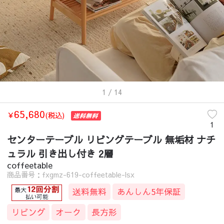
1
/ 14
65,680
￥
(税込)
1
センターテーブル リビングテーブル 無垢材 ナチ
ュラル 引き出し付き 2層
coffeetable
商品番号：fxgmz-619-coffeetable-lsx
送料無料
あんしん5年保証
リビング
オーク
長方形