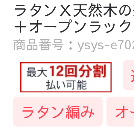
ラタンＸ天然木の
＋オープンラック
商品番号：ysys-e7022
ラタン編み
オ