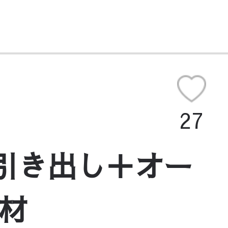
27
 引き出し＋オー
垢材