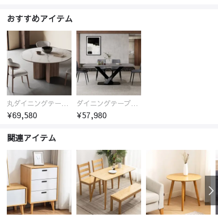
おすすめアイテム
丸ダイニングテーブル セラミック天板 耐熱 キズに強い 丸型 北欧 無垢材 円卓 円型
ダイニングテーブル おしゃれ セラミック天板 大理石柄 食卓 4人用 4人 6人 140cm 160cm 180cm 耐久性 耐熱 食事テーブル
¥69,580
¥57,980
関連アイテム