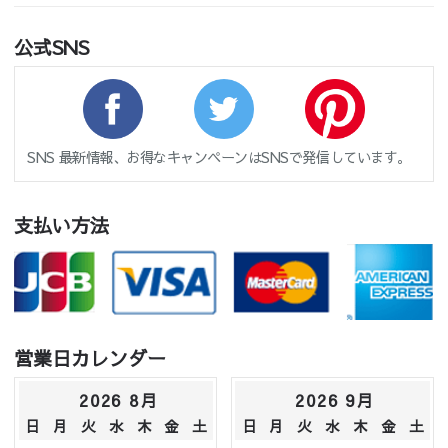
公式SNS
SNS 最新情報、お得なキャンペーンはSNSで発信しています。
支払い方法
営業日カレンダー
2026 8月
2026 9月
日
月
火
水
木
金
土
日
月
火
水
木
金
土