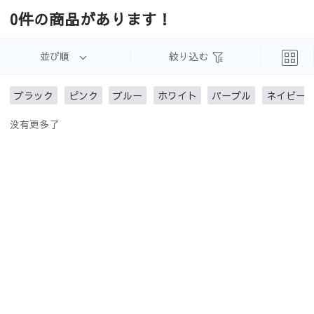
遮光まと
完全遮光
1級遮光
2級遮光
0件の商品があります！
め
並び順
絞り込む
ブラック
ピンク
ブルー
ホワイト
パープル
ネイビー
3級遮光
3級遮光未
遮像レー
UVカット
没有更多了
満
ス
レース
ミラーレ
ウォッシ
遮熱保温
防炎
ース
ャブル