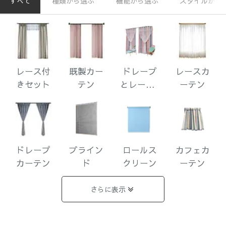
すべて
種類から選ぶ
機能から選ぶ
スタイルから
レース付
既製カー
ドレープ
レースカ
きセット
テン
とレース1
ーテン
体型
ドレープ
ブライン
ロールス
カフェカ
カーテン
ド
クリーン
ーテン
さらに表示