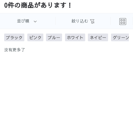
0件の商品があります！
め
並び順
絞り込む
ブラック
ピンク
ブルー
ホワイト
ネイビー
グリーン
3級遮光
3級遮光未
遮像レー
UVカット
没有更多了
満
ス
レース
ミラーレ
ウォッシ
遮熱保温
防炎
ース
ャブル