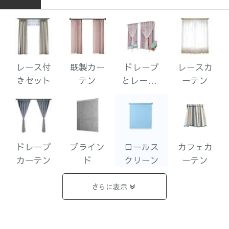
レース付
既製カー
ドレープ
レースカ
きセット
テン
とレース1
ーテン
体型
ドレープ
ブライン
ロールス
カフェカ
カーテン
ド
クリーン
ーテン
さらに表示
遮光まと
完全遮光
1級遮光
2級遮光