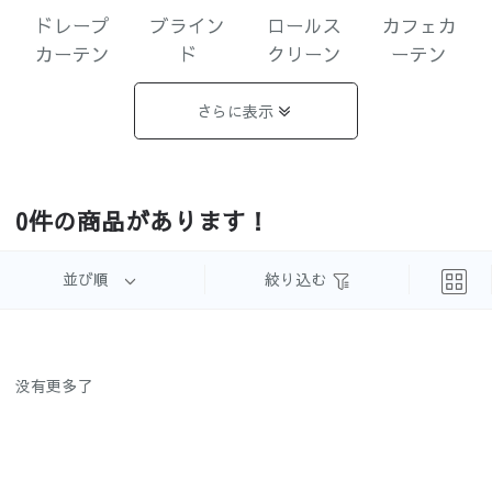
ドレープ
ブライン
ロールス
カフェカ
カーテン
ド
クリーン
ーテン
さらに表示
遮光まと
完全遮光
1級遮光
2級遮光
0件の商品があります！
め
並び順
絞り込む
3級遮光
3級遮光未
遮像レー
UVカット
没有更多了
満
ス
レース