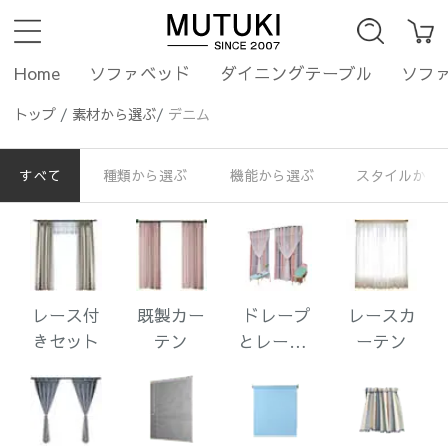
Home
ソファベッド
ダイニングテーブル
ソフ
トップ
/
素材から選ぶ
/
デニム
すべて
種類から選ぶ
機能から選ぶ
スタイルから
レース付
既製カー
ドレープ
レースカ
きセット
テン
とレース1
ーテン
体型