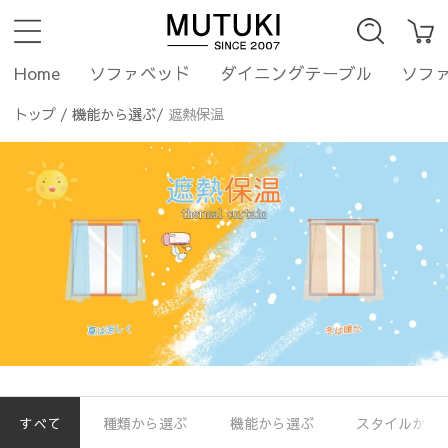
Home
ソファベッド
ダイニングテーブル
ソフ
トップ
/
機能から選ぶ
/
遮熱保温
すべて
種類から選ぶ
機能から選ぶ
スタイルから