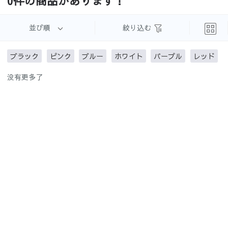
0件の商品があります！
め
並び順
絞り込む
ブラック
ピンク
ブルー
ホワイト
パープル
レッド
3級遮光
3級遮光未
遮像レー
UVカット
没有更多了
満
ス
レース
ミラーレ
ウォッシ
遮熱保温
防炎
ース
ャブル
防音
北欧テイ
西海岸風
ハワイア