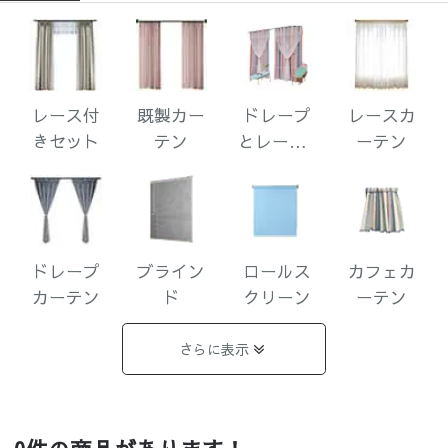
レース付
既製カー
ドレープ
レースカ
きセット
テン
とレース1
ーテン
体型
ドレープ
ブライン
ロールス
カフェカ
カーテン
ド
クリーン
ーテン
さらに表示
遮光まと
完全遮光
1級遮光
2級遮光