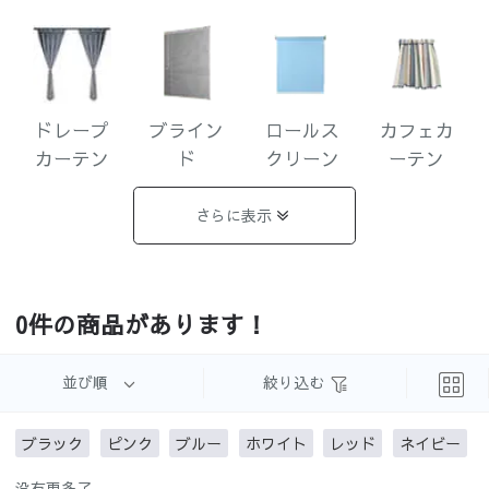
体型
ドレープ
ブライン
ロールス
カフェカ
カーテン
ド
クリーン
ーテン
さらに表示
遮光まと
完全遮光
1級遮光
2級遮光
0件の商品があります！
め
並び順
絞り込む
ブラック
ピンク
ブルー
ホワイト
レッド
ネイビー
3級遮光
3級遮光未
遮像レー
UVカット
没有更多了