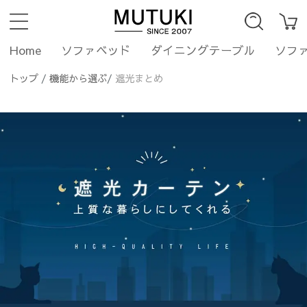
Home
ソファベッド
ダイニングテーブル
ソフ
トップ
/
機能から選ぶ
/
遮光まとめ