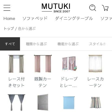
Home
ソファベッド
ダイニングテーブル
ソフ
トップ
/
色から選ぶ
すべて
種類から選ぶ
機能から選ぶ
スタイルから
レース付
既製カー
ドレープ
レースカ
きセット
テン
とレース1
ーテン
体型