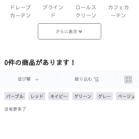
ドレープ
ブライン
ロールス
カフェカ
カーテン
ド
クリーン
ーテン
さらに表示
遮光まと
完全遮光
1級遮光
2級遮光
0件の商品があります！
め
並び順
絞り込む
パープル
レッド
ネイビー
グリーン
グレー
ベージュ
3級遮光
3級遮光未
遮像レー
UVカット
没有更多了
満
ス
レース