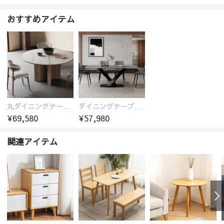
おすすめアイテム
丸ダイニングテーブル セラミック天板 耐熱 キズに強い 丸型 北欧 無垢材 円卓 円型
ダイニングテーブル おしゃれ セラミック天板 大理石柄 食卓 4人用 4人 6人 140cm 160cm 180cm 耐久性 耐熱 食事テーブル
¥69,580
¥57,980
関連アイテム