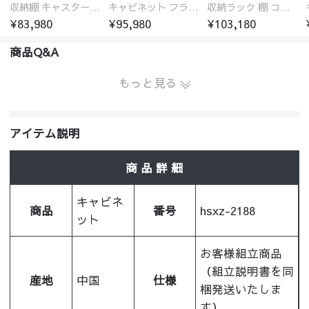
収納棚 キャスター付き おしゃれ 省スペース 多機能 モールガラス扉 無垢材 収納 ラック つげ材 ブラウン リビング
キャビネット フラップ扉 引き出し ガラス扉 無垢材 収納 ブラウン 大容量 チェスト 3段 収納棚デスクサイド
収納ラック 棚 コーナーラック ラック 玄関 本棚 角置き 木製 北欧 ディスプレイラック シンプル おしゃれ
¥83,980
¥95,980
¥103,180
商品Q&A
もっと見る
アイテム説明
商 品 詳 細
キャビネ
商品
番号
hsxz-2188
ット
お客様組立商品
（組立説明書を同
産地
中国
仕様
梱発送いたしま
す）