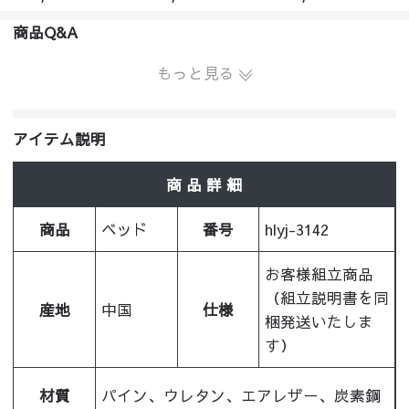
商品Q&A
もっと見る
アイテム説明
商 品 詳 細
商品
ベッド
番号
hlyj-3142
お客様組立商品
（組立説明書を同
産地
中国
仕様
梱発送いたしま
す）
材質
パイン、ウレタン、エアレザー、炭素鋼