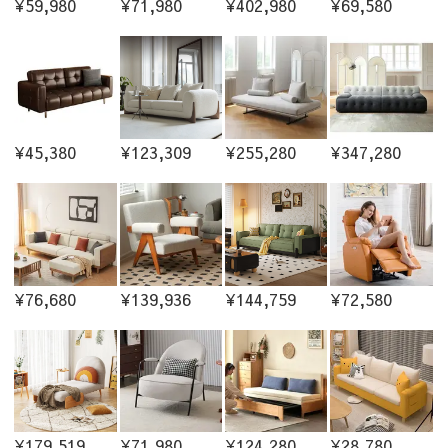
¥59,980
¥71,980
¥402,980
¥69,580
¥45,380
¥123,309
¥255,280
¥347,280
¥76,680
¥139,936
¥144,759
¥72,580
¥179,519
¥71,980
¥124,280
¥28,780