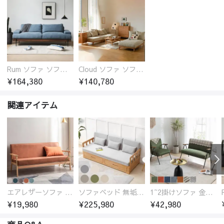
Rum ソファ ソファー おしゃれ 1人掛け～4人掛け ウォールナットorオーク材フレーム 西海岸風 肘掛
Cloud ソファ ソファーおしゃれ 1人掛け～3人掛け チェリー材フレーム 木製 北欧 おしゃれ 5カラー 自由レイアウト
¥164,380
¥140,780
関連アイテム
エアレザーソファ おしゃれ 無地 1人用 二人掛け 3人掛け
ソファベッド 無垢材フレーム
1~2掛けソファ 金属フレーム 高反発ウレタン
¥19,980
¥225,980
¥42,980