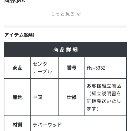
商品Q&A
もっと見る
アイテム説明
商 品 詳 細
センター
商品
番号
fls-5332
テーブル
お客様組立商品
（組立説明書を
産地
中国
仕様
同梱発送いたし
ます）
材質
ラバーウッド