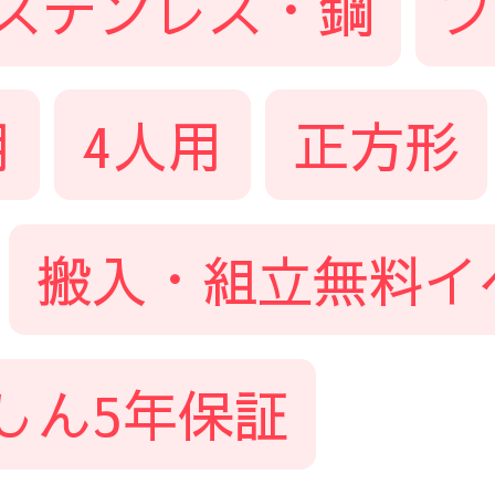
ステンレス・鋼
用
4人用
正方形
搬入・組立無料イ
しん5年保証