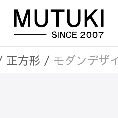
/
正方形
/
モダンデザイン