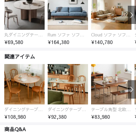
丸ダイニングテーブル セラミック天板 耐熱 キズに強い 丸型 北欧 無垢材 円卓 円型
Rum ソファ ソファー おしゃれ 1人掛け～4人掛け ウォールナットorオーク材フレーム 西海岸風 肘掛
Cloud ソファ ソファーおしゃれ 1人掛け～3人掛け チェリー材フレーム 木製 北欧 おしゃれ 5カラー 自由レイアウト
¥69,580
¥164,380
¥140,780
関連アイテム
ダイニングテーブル 円型 角型 食卓 北欧 選べる2サイズ 木製 シンプル 一人暮らし チェリー材
ダイニングテーブル 感 食卓 おしゃれ 北欧 セラミック天板チェリー材 角丸み 食卓テーブル ナチュラル
テーブル角型 北欧 角丸み ダイニング 食卓 食卓テーブル ダイニングテーブル 木製 ブラウン 無垢材
¥108,980
¥92,380
¥83,980
商品Q&A