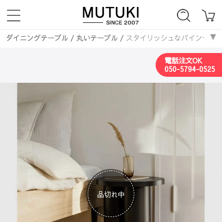
ダイニングテーブル
/
丸いテーブル
/
スタイリッシュなパインセンターテー
ソファー
/
韓国風
/
スタイリッシュなパインセンターテーブル - モダンなイ
電話注文OK
050-5794-0525
品切れ中