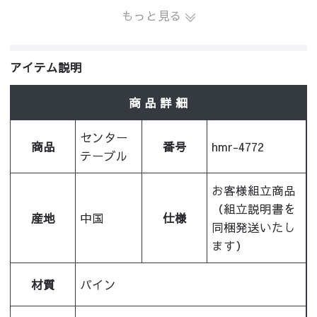
もっと見る
アイテム説明
商 品 詳 細
センター
商品
番号
hmr-4772
テーブル
お客様組立商品
（組立説明書を
産地
中国
仕様
同梱発送いたし
ます）
材質
パイン