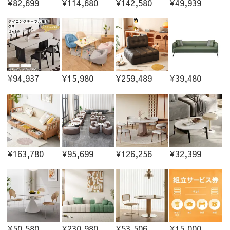
¥82,699
¥114,680
¥142,580
¥49,939
¥94,937
¥15,980
¥259,489
¥39,480
¥163,780
¥95,699
¥126,256
¥32,399
¥50,580
¥230,980
¥53,506
¥15,000