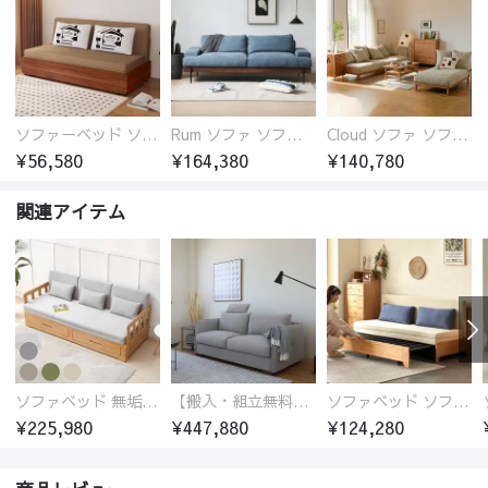
ソファーベッド ソファベッド 2人 3人掛け 「幅100～180cm」ソファー ソファーベッド 1人掛け 2人掛け 3人掛け 収納付き 北欧 コンパクト-fsx-1005
Rum ソファ ソファー おしゃれ 1人掛け～4人掛け ウォールナットorオーク材フレーム 西海岸風 肘掛
Cloud ソファ ソファーおしゃれ 1人掛け～3人掛け チェリー材フレーム 木製 北欧 おしゃれ 5カラー 自由レイアウト
¥56,580
¥164,380
¥140,780
関連アイテム
ソファベッド 無垢材フレーム
【搬入・組立無料、時間限定】社長おすすめソファベッド 2人掛け～3人掛け
ソファベッド ソファーベッド ソファ ソファー ベッド 木製 北欧 3人掛け ナチュラル 天然木
¥225,980
¥447,880
¥124,280