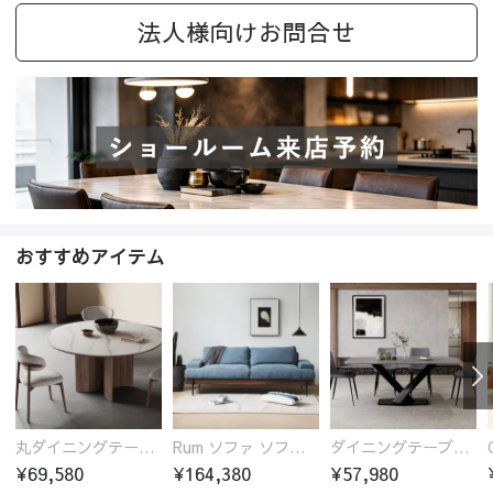
法人様向けお問合せ
おすすめアイテム
丸ダイニングテーブル セラミック天板 耐熱 キズに強い 丸型 北欧 無垢材 円卓 円型
Rum ソファ ソファー おしゃれ 1人掛け～4人掛け ウォールナットorオーク材フレーム 西海岸風 肘掛
ダイニングテーブル おしゃれ セラミック天板 大理石柄 食卓 4人用 4人 6人 140cm 160cm 180cm 耐久性 耐熱 食事テーブル
¥69,580
¥164,380
¥57,980