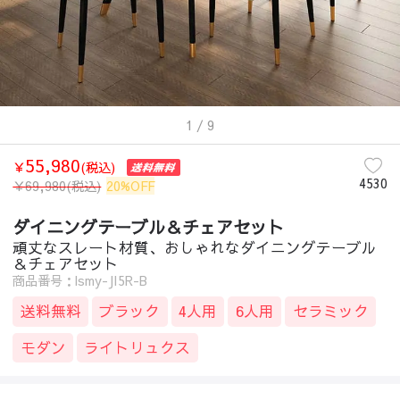
1
/ 9
55,980
￥
(税込)
4530
￥
69,980
(税込)
20%OFF
ダイニングテーブル＆チェアセット
頑丈なスレート材質、おしゃれなダイニングテーブル
＆チェアセット
商品番号：lsmy-JI5R-B
送料無料
ブラック
4人用
6人用
セラミック
モダン
ライトリュクス