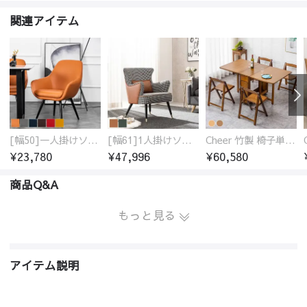
関連アイテム
[幅50]一人掛けソファ 高級合成皮革 コンパクト
[幅61]1人掛けソファ アンティーク調 パーソナルチェア
Cheer 竹製 椅子単品 バタフライテーブル 折りたたみダイニングテーブル単品 椅子セット 伸縮
¥23,780
¥47,996
¥60,580
商品Q&A
もっと見る
アイテム説明