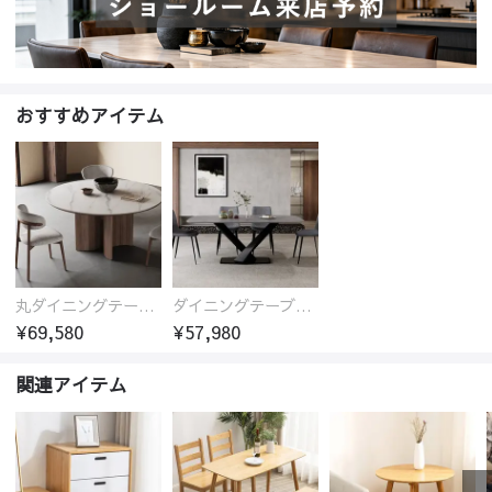
おすすめアイテム
丸ダイニングテーブル セラミック天板 耐熱 キズに強い 丸型 北欧 無垢材 円卓 円型
ダイニングテーブル おしゃれ セラミック天板 大理石柄 食卓 4人用 4人 6人 140cm 160cm 180cm 耐久性 耐熱 食事テーブル
¥69,580
¥57,980
関連アイテム