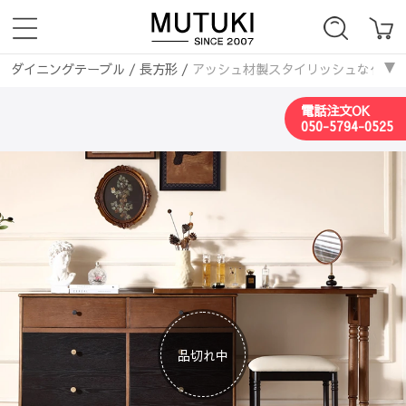
ダイニングテーブル
/
長方形
/
アッシュ材製スタイリッシュな化粧台 - 
ダイニングテーブル
/
伸縮式
/
アッシュ材製スタイリッシュな化粧台 - 
電話注文OK
050-5794-0525
品切れ中