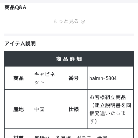
商品Q&A
もっと見る
アイテム説明
商 品 詳 細
キャビネ
商品
番号
halmh-5304
ット
お客様組立商品
（組立説明書を同
産地
中国
仕様
梱発送いたしま
す）
材質
無垢材、多層板、ガラス、金属