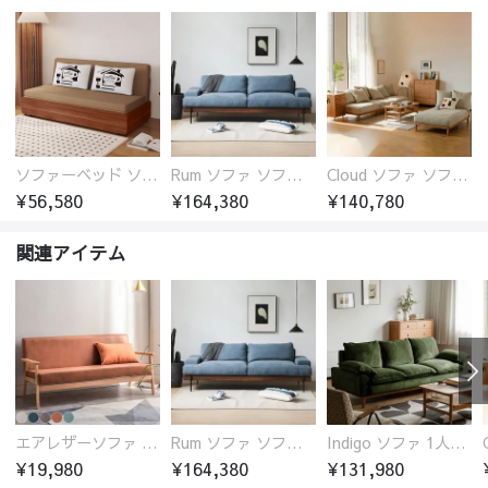
ソファーベッド ソファベッド 2人 3人掛け 「幅100～180cm」ソファー ソファーベッド 1人掛け 2人掛け 3人掛け 収納付き 北欧 コンパクト-fsx-1005
Rum ソファ ソファー おしゃれ 1人掛け～4人掛け ウォールナットorオーク材フレーム 西海岸風 肘掛
Cloud ソファ ソファーおしゃれ 1人掛け～3人掛け チェリー材フレーム 木製 北欧 おしゃれ 5カラー 自由レイアウト
¥56,580
¥164,380
¥140,780
関連アイテム
エアレザーソファ おしゃれ 無地 1人用 二人掛け 3人掛け
Rum ソファ ソファー おしゃれ 1人掛け～4人掛け ウォールナットorオーク材フレーム 西海岸風 肘掛
Indigo ソファ 1人掛け～3人掛け オットマン カウチ チェリー材フレーム
¥19,980
¥164,380
¥131,980