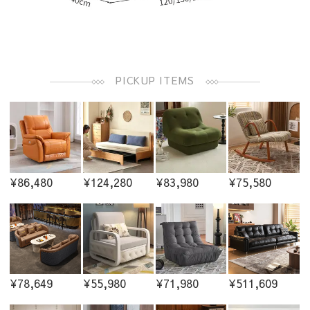
PICKUP ITEMS
¥86,480
¥124,280
¥83,980
¥75,580
¥78,649
¥55,980
¥71,980
¥511,609